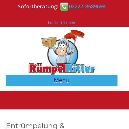
Sofortberatung:
02227-8589698
Für Entrümpler
Menu
> Angebotsvergleich starten <
Entrümpler-Verzeichnis
Kontakt
Entrümpelung &