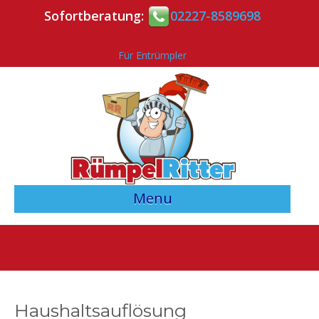
Sofortberatung:
02227-8589698
Für Entrümpler
Menu
> Angebotsvergleich starten <
Entrümpler-Verzeichnis
Kontakt
Haushaltsauflösung