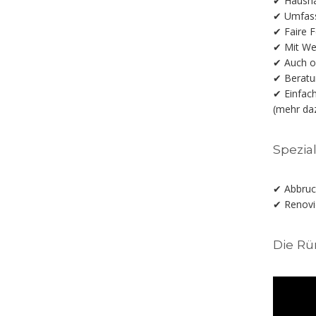
✔ Hausha
✔ Umfass
✔ Faire F
✔ Mit We
✔ Auch oh
✔ Beratu
✔ Einfach
(mehr d
Spezia
✔ Abbruc
✔ Renovi
Die Rü