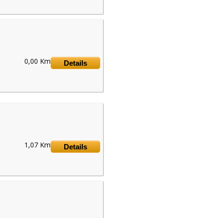
0,00 Km
Details
1,07 Km
Details