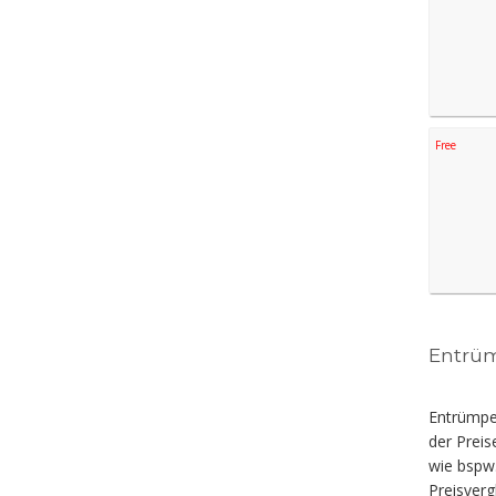
Free
Entrüm
Entrümpel
der Preis
wie bspw
Preisverg