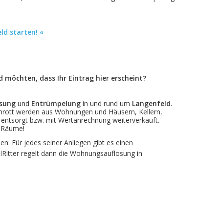
ld starten! «
möchten, dass Ihr Eintrag hier erscheint?
ösung
und
Entrümpelung
in und rund um
Langenfeld
.
 Schrott werden aus Wohnungen und Häusern, Kellern,
entsorgt bzw. mit Wertanrechnung weiterverkauft.
– Räume!
en: Für jedes seiner Anliegen gibt es einen
lRitter regelt dann die Wohnungsauflösung in