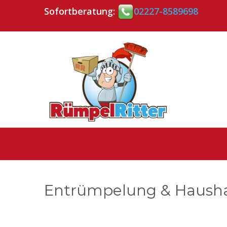
Sofortberatung:
02227-8589698
Entrümpelung & Haushal