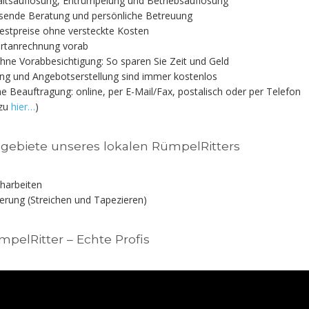
ltsauflösung, Entrümpelung und Betriebsauflösung
ende Beratung und persönliche Betreuung
estpreise ohne versteckte Kosten
rtanrechnung vorab
ne Vorabbesichtigung: So sparen Sie Zeit und Geld
ng und Angebotserstellung sind immer kostenlos
e Beauftragung: online, per E-Mail/Fax, postalisch oder per Telefon
azu
hier…
)
lgebiete unseres lokalen RümpelRitters
harbeiten
erung (Streichen und Tapezieren)
mpelRitter – Echte Profis