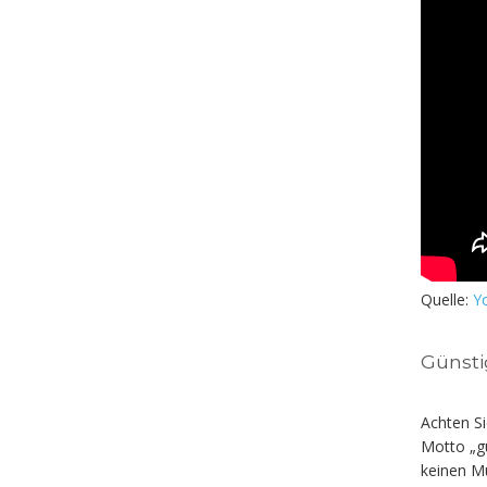
Quelle:
Y
Günsti
Achten Si
Motto „gü
keinen Mü