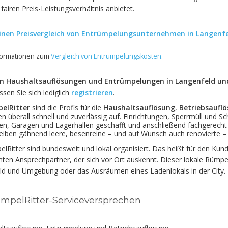
fairen Preis-Leistungsverhältnis anbietet.
einen Preisvergleich von Entrümpelungsunternehmen in Langenfe
nformationen zum
Vergleich von Entrümpelungskosten.
en Haushaltsauflösungen und Entrümpelungen in Langenfeld und 
en Sie sich lediglich
registrieren
.
elRitter
sind die Profis für die
Haushaltsauflösung
,
Betriebsaufl
n überall schnell und zuverlässig auf. Einrichtungen, Sperrmüll und
n, Garagen und Lagerhallen geschafft und anschließend fachgerecht 
leiben gähnend leere, besenreine – und auf Wunsch auch renovierte 
lRitter sind bundesweit und lokal organisiert. Das heißt für den Kund
en Ansprechpartner, der sich vor Ort auskennt. Dieser lokale Rümpe
ld und Umgebung oder das Ausräumen eines Ladenlokals in der City.
mpelRitter-Serviceversprechen