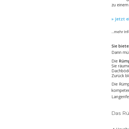
zu einem 
» Jetzt 
...mehr I
Sie biet
Dann müss
Die
Rümp
Sie räume
Dachböde
Zurück b
Die Rümpe
kompetent
Langenfe
Das Rü