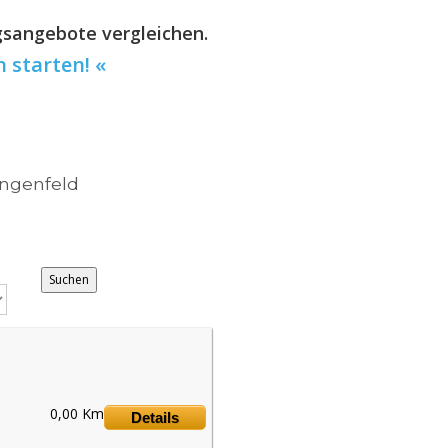
gsangebote vergleichen.
h starten! «
ngenfeld
0,00 Km
Details