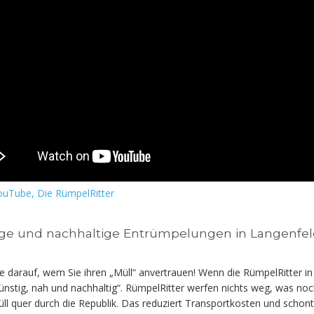
ouTube, Die RümpelRitter
ge und nachhaltige Entrümpelungen in Langenfe
e darauf, wem Sie ihren „Müll“ anvertrauen! Wenn die RümpelRitter 
nstig, nah und nachhaltig“. RümpelRitter werfen nichts weg, was no
ll quer durch die Republik. Das reduziert Transportkosten und schon