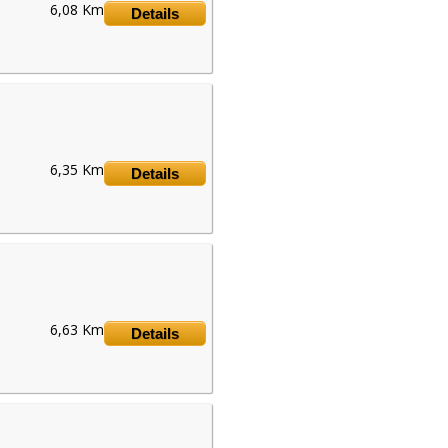
6,08 Km
Details
6,35 Km
Details
h
6,63 Km
Details