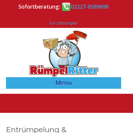
Sofortberatung:
02227-8589698
Für Entrümpler
Menu
> Angebotsvergleich starten <
Entrümpler-Verzeichnis
Kontakt
Entrümpelung &