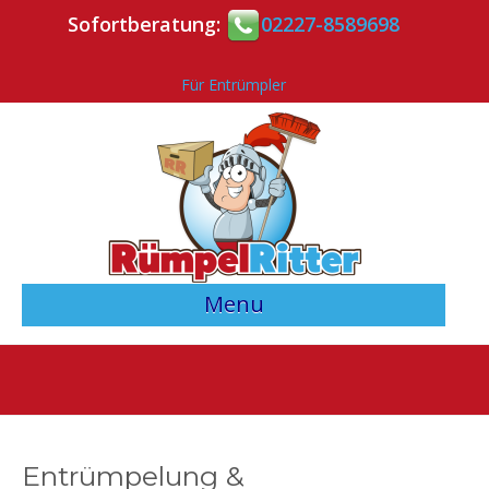
Sofortberatung:
02227-8589698
Für Entrümpler
Menu
> Angebotsvergleich starten <
Entrümpler-Verzeichnis
Kontakt
Entrümpelung &