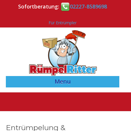
Sofortberatung:
02227-8589698
Für Entrümpler
Menu
> Angebotsvergleich starten <
Entrümpler-Verzeichnis
Kontakt
Entrümpelung &