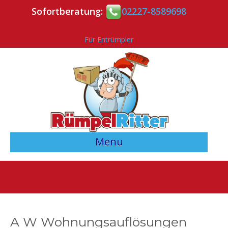
Sofortberatung:
02227-8589698
Für Entrümpler
Menu
> Angebotsvergleich starten <
Entrümpler-Verzeichnis
Kontakt
A W Wohnungsauflösungen