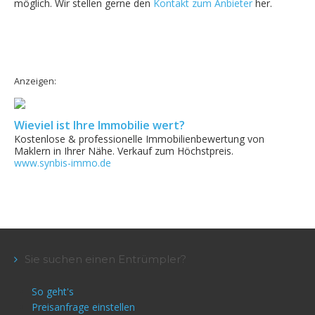
möglich. Wir stellen gerne den
Kontakt zum Anbieter
her.
Anzeigen:
Wieviel ist Ihre Immobilie wert?
Kostenlose & professionelle Immobilienbewertung von
Maklern in Ihrer Nähe. Verkauf zum Höchstpreis.
www.synbis-immo.de
Sie suchen einen Entrümpler?
So geht's
Preisanfrage einstellen