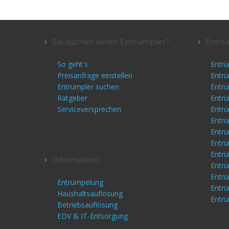
Sie suchen einen Entrümpler?
Entrü
So geht's
Entrü
Preisanfrage einstellen
Entr
Entrümpler suchen
Entr
Ratgeber
Entr
Serviceversprechen
Entr
Entrü
Entr
Entrü
Entr
Information
Entr
Entrü
Entrümpelung
Entr
Haushaltsauflösung
Entrü
Betriebsauflösung
EDV & IT-Entsorgung