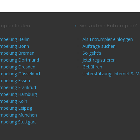
mpler finden
Sie sind ein Entrümpler?
mpelung Berlin
Als Entrümpler einloggen
ümpelung Bonn
Aufträge suchen
ümpelung Bremen
So geht's
ümpelung Dortmund
Jetzt registrieren
ümpelung Dresden
Gebühren
mpelung Düsseldorf
Unterstützung: Internet & M
ümpelung Essen
mpelung Frankfurt
ümpelung Hamburg
ümpelung Köln
mpelung Leipzig
ümpelung München
mpelung Stuttgart