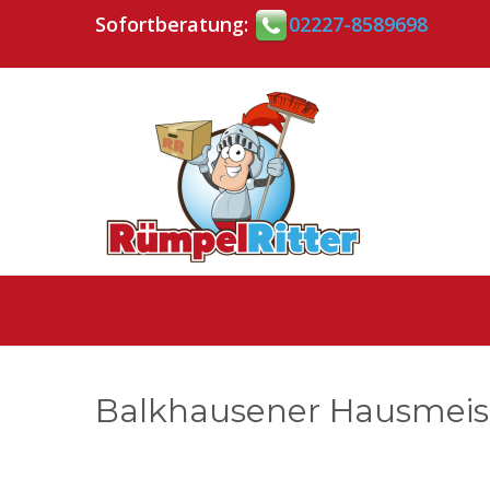
Sofortberatung:
02227-8589698
Balkhausener Hausmeist